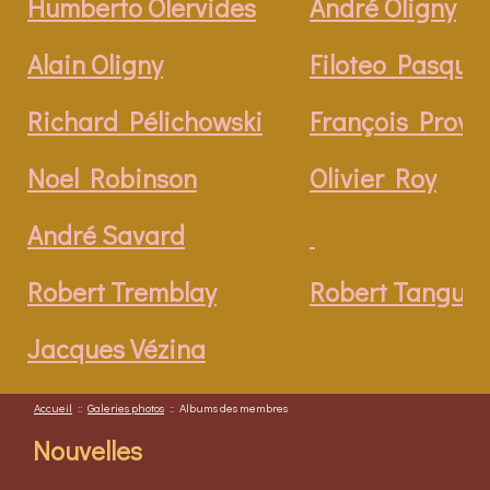
Humberto Olervides
André Oligny
Alain Oligny
Filoteo Pasquin
Richard Pélichowski
François Provo
Noel Robinson
Olivier Roy
André Savard
Robert Tremblay
Robert Tangua
Jacques Vézina
Accueil
::
Galeries photos
::
Albums des membres
Nouvelles